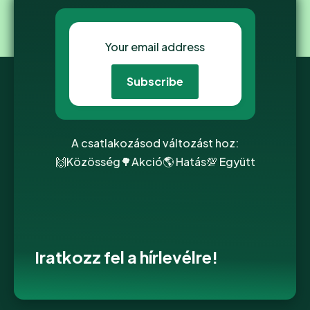
A csatlakozásod változást hoz:
🙌Közösség🌳Akció🌎 Hatás💯 Együtt
Iratkozz fel a hírlevélre!